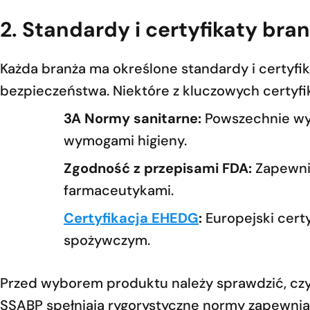
2. Standardy i certyfikaty bra
Każda branża ma określone standardy i certyfik
bezpieczeństwa. Niektóre z kluczowych certyf
3A Normy sanitarne:
Powszechnie wy
wymogami higieny.
Zgodność z przepisami FDA:
Zapewnia
farmaceutykami.
Certyfikacja EHEDG
:
Europejski certy
spożywczym.
Przed wyborem produktu należy sprawdzić, czy
SSABP spełniają rygorystyczne normy zapewnia