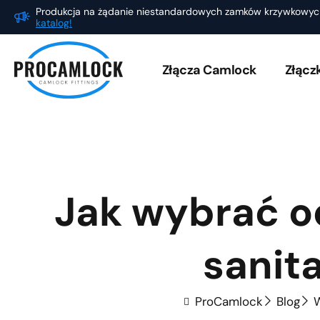
Przejdź
Produkcja na żądanie niestandardowych zamków krzywkowy
katalog!
do
treści
Złącza Camlock
Złącz
Jak wybrać o
sanit
ProCamlock
Blog