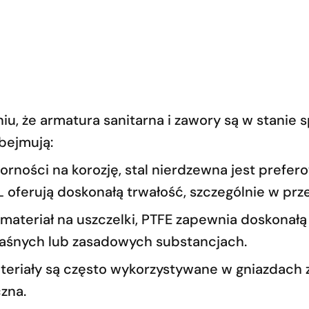
niu, że armatura sanitarna i zawory są w stan
bejmują:
orności na korozję, stal nierdzewna jest pref
316L oferują doskonałą trwałość, szczególnie w 
materiał na uszczelki, PTFE zapewnia doskonał
waśnych lub zasadowych substancjach.
riały są często wykorzystywane w gniazdach
zna.