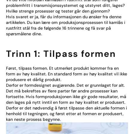
problemfritt i transmisjonssystemet og utstyret ditt, lages?
Hvilke strenge prosesser og tester går den gjennom?
Hvis svaret er ja, får du informasjonen du ønsker fra denne
artikkelen. Du kan lære om produksjonsprosessen til kamlås i
rustfritt stål fra de følgende 16 trinnene og få svar på
spørsmålene dine.
Trinn 1: Tilpass formen
Først, tilpass formen. Et utmerket produkt kommer fra en
form av høy kvalitet. En standard form av høy kvalitet vil ikke
produsere et dårlig produkt.
Derfor er formdesignet avgjørende. Det er grunnlaget for alt.
Det må bekreftes av flere parter før andre prosesser kan
fortsette. Hvis formproduksjonen ikke gir gode resultater, må
den lages på nytt inntil en form av høy kvalitet er produsert.
Derfor er det nødvendig å først tilpasse den aktuelle formen i
henhold til tegningen, og først etter at formen er produsert,
kan neste prosess begynne.