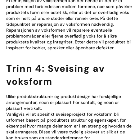
Etter injeksjon av voksformen kan det hende at det er et
problem med forbindelsen mellom formene, noe som påvirker
produktets form eller estetikk, eller at det er overflødig voks
som er hellt på andre steder eller renner over. På dette
tidspunktet er reparasjon av voksformen nødvendig.
Reparasjonen av voksformen vil reparere eventuelle
problemområder eller fjerne overflødig voks for å sikre
produktets kvalitet og integritet. Etter dette vil produktet bli
inspisert for bobler, sprekker eller åpenbare defekter.
Trinn 4: Sveising av
voksform
Ulike produktstrukturer og produktdesign har forskjellige
arrangementer, noen er plassert horisontalt, og noen er
plassert vertikalt.
Vanligvis vil et spesifikt sveiseprosjekt for voksform bli
utformet basert på produktets struktur og egenskaper, for
eksempel hvor mange deler som er i en streng og hvordan de
skal arrangeres. Disse vil være tydelig skrevet ut slik at de
kan brukes som en standardreferanse for