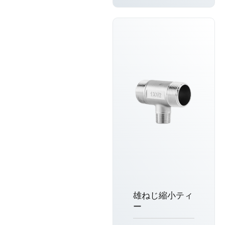
く知る
雄ねじ縮小ティ
ー