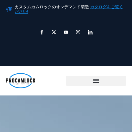
内
カスタムカムロックのオンデマンド製造
カタログをご覧く
カ
容
ださい!
だ
を
ス
F
X
ユ
イ
ア
a
ツ
ー
ン
イ
キ
c
イ
チ
ス
コ
e
ッ
ュ
タ
ン
ッ
b
タ
ー
グ
-
プ
o
ー
ブ
ラ
l
o
ム
i
k
n
-
k
f
e
d
i
n
カムロックカップリング