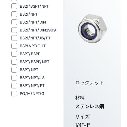
BS21/BSPT/NPT
BS21/NPT
BS21/NPT/DIN
BS21/NPT/DIN2999
BS21/NPT/JIS/PT
BSP/NPT/GHT
BSPT/BSPP
BSPT/BSPP/NPT
BSPT/NPT
BSPT/NPT/JIS
ロックナット
BSPT/NPT/PT
PG/M/NPT/G
材料
ステンレス鋼
サイズ
1/4“-1”