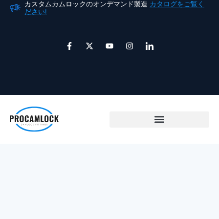
カスタムカムロックのオンデマンド製造
カタログをご覧く
カ
内
ださい!
だ
容
を
F
X
ユ
イ
ア
ス
a
ツ
ー
ン
イ
c
イ
チ
ス
コ
キ
e
ッ
ュ
タ
ン
ッ
b
タ
ー
グ
-
o
ー
ブ
ラ
l
プ
o
ム
i
k
n
-
k
f
e
d
i
n
カムロックカップリング