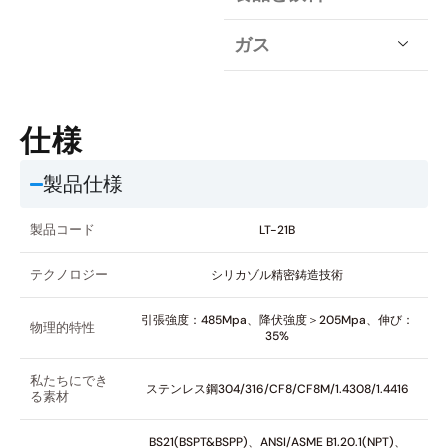
ガス
仕様
製品仕様
製品コード
LT-21B
テクノロジー
シリカゾル精密鋳造技術
引張強度：485Mpa、降伏強度＞205Mpa、伸び：
物理的特性
35%
私たちにでき
ステンレス鋼304/316/CF8/CF8M/1.4308/1.4416
る素材
BS21(BSPT&BSPP)、ANSI/ASME B1.20.1(NPT)、