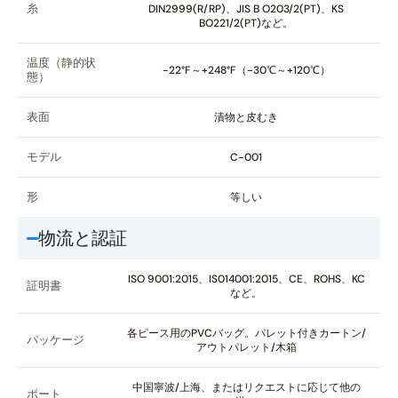
糸
DIN2999(R/RP)、JIS B O203/2(PT)、KS
BO221/2(PT)など。
温度（静的状
-22°F～+248°F（-30℃～+120℃）
態）
表面
漬物と皮むき
モデル
C-001
形
等しい
物流と認証
ISO 9001:2015、IS014001:2015、CE、ROHS、KC
証明書
など。
各ピース用のPVCバッグ。パレット付きカートン/
パッケージ
アウトパレット/木箱
中国寧波/上海、またはリクエストに応じて他の
ポート