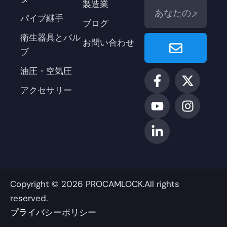
メ
製造業
ー
パイプ継手
ブログ
ル
Enviar
衛生器具とバル
お問い合わせ
ブ
油圧・空気圧
F
ユ
リ
X
イ
a
ー
ン
ツ
ン
アクセサリー
c
チ
ク
イ
ス
e
ュ
ト
ッ
タ
b
ー
イ
タ
グ
o
ブ
ン
ー
ラ
o
ム
k
-
Copyright © 2026 PROCAMLOCK.All rights
f
reserved.
プライバシーポリシー