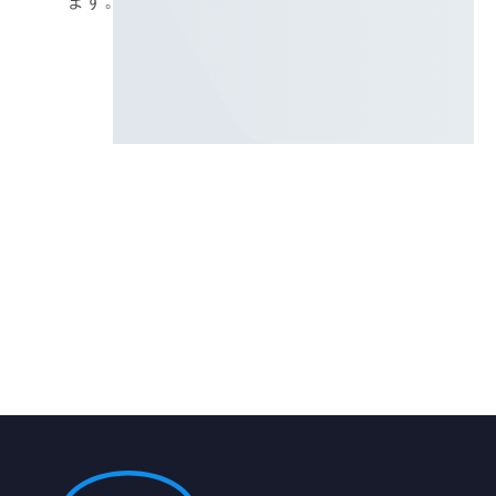
ます。
energy
efficiency and heat reduction
electro-hydraulic
and proportional control
system-
level optimization