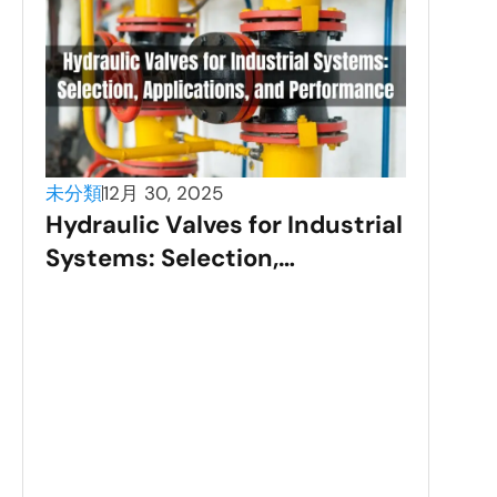
未分類
12月 30, 2025
Hydraulic Valves for Industrial
Systems: Selection,
Applications, and
Performance
未分
Sta
Val
Gui