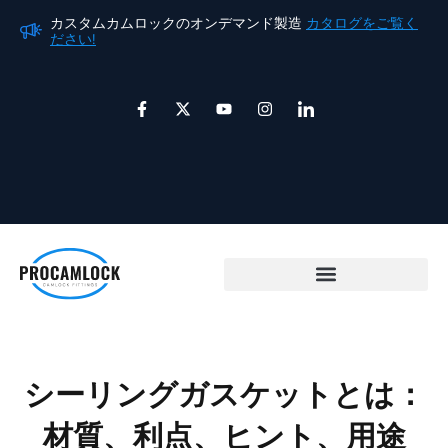
内
カスタムカムロックのオンデマンド製造
カタログをご覧く
カ
容
ださい!
だ
を
ス
F
X
ユ
イ
ア
a
ツ
ー
ン
イ
キ
c
イ
チ
ス
コ
e
ッ
ュ
タ
ン
ッ
b
タ
ー
グ
-
プ
o
ー
ブ
ラ
l
o
ム
i
k
n
-
k
f
e
d
i
n
カムロックカップリング
シーリングガスケットとは：
材質、利点、ヒント、用途