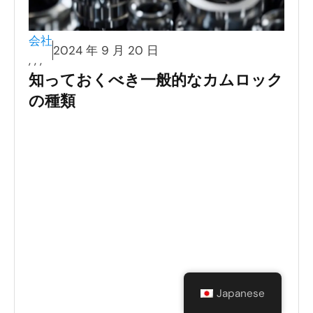
鉱業 –
会社
2024 年 9 月 20 日
,
,
,
消防および救急サービス –
知っておくべき一般的なカムロック
の種類
HVACと配管 –
廃棄物管理 –
Japanese