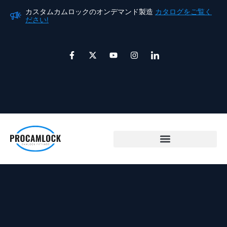
内
カスタムカムロックのオンデマンド製造
カタログをご覧く
カ
容
ださい!
だ
を
ス
F
X
ユ
イ
ア
a
ツ
ー
ン
イ
キ
c
イ
チ
ス
コ
e
ッ
ュ
タ
ン
ッ
b
タ
ー
グ
-
プ
o
ー
ブ
ラ
l
o
ム
i
k
n
-
k
f
e
d
i
n
カムロックカップリング