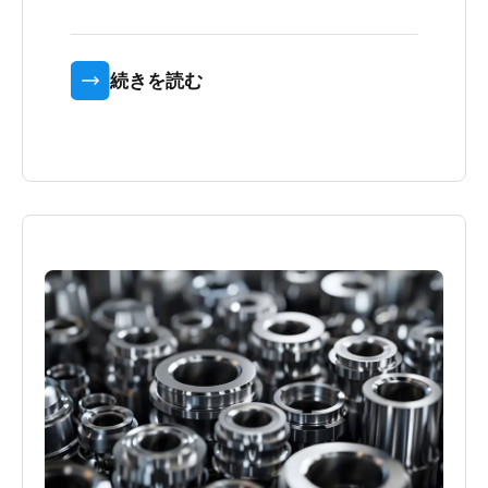
続きを読む
建設業界 –
強さ -
化学製造部門 –
海洋産業 –
予算
製薬業界 –