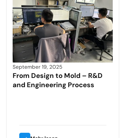
September 19, 2025
From Design to Mold – R&D
and Engineering Process
Sept
Pre
Saf