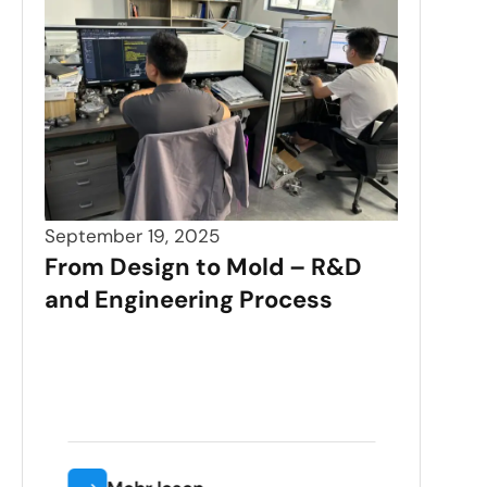
September 19, 2025
From Design to Mold – R&D
and Engineering Process
Sept
Pre
Saf