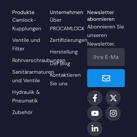
Produkte
Unternehmen
Newsletter
abonnieren
Camlock-
Über
Abonnieren Sie
Kupplungen
PROCAMLOCK
unseren
Ventile und
Zertifizierungen
Newsletter.
Filter
E-
Herstellung
Mail
Rohrverschraubungen
Der Blog
Enviar
Sanitärarmaturen
Kontaktieren
und Ventile
Sie uns
Hydraulik &
F
Y
L
X
I
a
o
i
-
n
Pneumatik
c
u
n
T
s
Zubehör
e
t
k
w
t
b
u
e
i
a
o
b
d
t
g