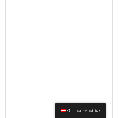
metallisch und weich dichtende
Kugelhähne in Öl- und Gaspipelines
German (Austria)