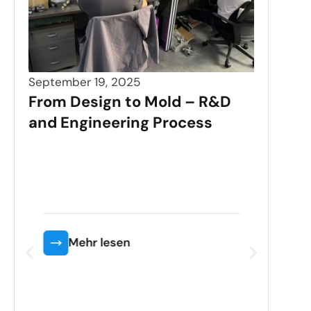
September 19, 2025
From Design to Mold – R&D
and Engineering Process
Sept
Pre
Saf
Mehr lesen