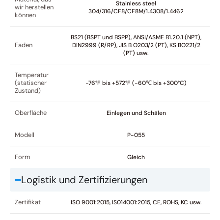
Stainless steel
wir herstellen
304/316/CF8/CF8M/1.4308/1.4462
können
BS21 (BSPT und BSPP), ANSI/ASME B1.20.1 (NPT),
Faden
DIN2999 (R/RP), JIS B O203/2 (PT), KS BO221/2
(PT) usw.
Temperatur
(statischer
-76°F bis +572°F (-60℃ bis +300°C)
Zustand)
Oberfläche
Einlegen und Schälen
Modell
P-055
Form
Gleich
Logistik und Zertifizierungen
Zertifikat
ISO 9001:2015, IS014001:2015, CE, ROHS, KC usw.