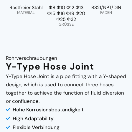
Rostfreier Stahl
Φ8 Φ10 Φ12 Φ13
BS21/NPT/DIN
MATERIAL
FADEN
Φ15 Φ16 Φ19 Φ20
Φ25 Φ32
GRÖSSE
Rohrverschraubungen
Y-Type Hose Joint
Y-Type Hose Joint is a pipe fitting with a Y-shaped
design, which is used to connect three hoses
together to achieve the function of fluid diversion
or confluence.
Hohe Korrosionsbeständigkeit
High Adaptability
Flexible Verbindung