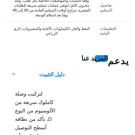
وفقًا للكميات والمواصفات الخاصة بكل طلب، يوجد
تفاصيل
مخزون كامل لتوفير عمليات تسليم سريعة للطلبات
التسليم
الصغيرة. تتراوح أوقات التسليم العادية من 30 إلى 45
يومًا بعد استلام الوديعة
التطبيقات
النفط والغاز، الكيماويات، الأغذية والمشروبات، الري
العامة
الزراعي
المزيد عنا
يدعم
دليل التثبيت
لتركيب وصلة
كاملوك سريعة من
الألومنيوم من النوع
D، تأكد من نظافة
أسطح التوصيل