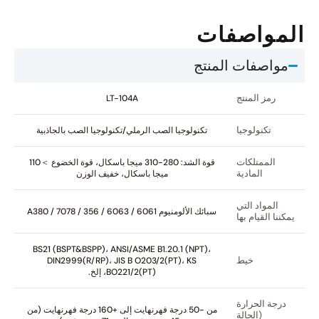
المواصفات
مواصفات المنتج
رمز المنتج
LT-104A
تكنولوجيا
تكنولوجيا الصب الرملي/تكنولوجيا الصب بالجاذبية
الممتلكات
قوة الشد: 280-310 ميجا باسكال، قوة الخضوع ＞110
المادية
ميجا باسكال، خفيف الوزن
المواد التي
سبائك الألومنيوم 6061 / 6063 / 356 / A380 / 7078
يمكننا القيام بها
BS21 (BSPT&BSPP)، ANSI/ASME B1.20.1 (NPT)،
خيط
DIN2999(R/RP)، JIS B O203/2(PT)، KS
BO221/2(PT)، إلخ.
درجة الحرارة
من -50 درجة فهرنهايت إلى +160 درجة فهرنهايت (من
(الحالة