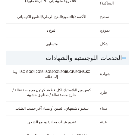
-45 درجة مئوية إلى +71 درجة مئوية)
الساكنة)
سطح
الأكسدة/التلميع/النفخ الرملي/التلميع الكيميائي
نموذج
النوع د
شكل
متساوي
الخدمات اللوجستية والشهادات
ISO 9001:2015،IS014001:2015،CE،ROHS،KC، وما
شهادة
إلى ذلك.
كيس من البلاستيك لكل قطعة. كرتون مع منصة نقالة /
طَرد
خارج منصة نقالة / صناديق خشبية
ميناء
نينغبو / شنغهاي، الصين أو ميناء آخر حسب الطلب.
عينة
تقديم عينات مجانية وجمع الشحن